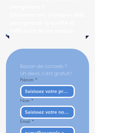
énergétique ?
Choisissez une entreprise RGE
pour garantir la qualité et
l'efficacité de vos travaux.
Besoin de conseils ? 
Un devis, c'est gratuit !
Prénom
*
Nom
*
Email
*